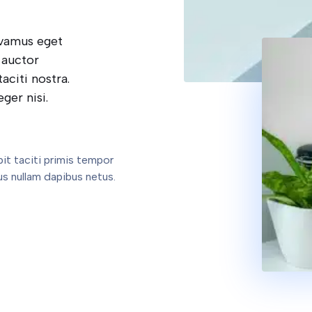
ivamus eget
 auctor
aciti nostra.
ger nisi.
it taciti primis tempor
us nullam dapibus netus.