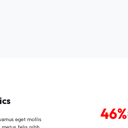
ics
46%
vamus eget mollis
 metus felis nibh