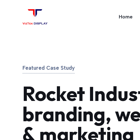
Skip
to
Home
content
Featured Case Study
Rocket Indus
branding, we
& marketing